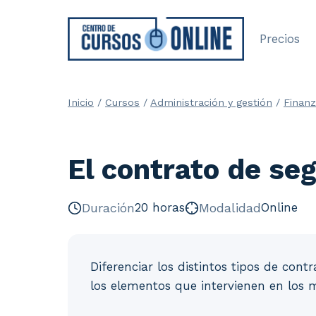
Saltar
al
Precios
contenido
Inicio
/
Cursos
/
Administración y gestión
/
Finanz
El contrato de se
Duración
20 horas
Modalidad
Online
Diferenciar los distintos tipos de cont
los elementos que intervienen en los 