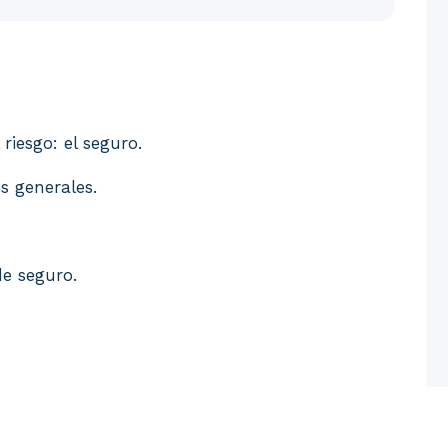
e protección. Transferencia del riesgo: el seguro. 3. 
riesgo: el seguro.
s generales.
e seguro.