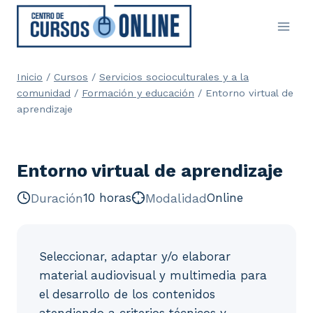
Saltar
al
contenido
Inicio
/
Cursos
/
Servicios socioculturales y a la
comunidad
/
Formación y educación
/
Entorno virtual de
aprendizaje
Entorno virtual de aprendizaje
Duración
10 horas
Modalidad
Online
Seleccionar, adaptar y/o elaborar
material audiovisual y multimedia para
el desarrollo de los contenidos
atendiendo a criterios técnicos y