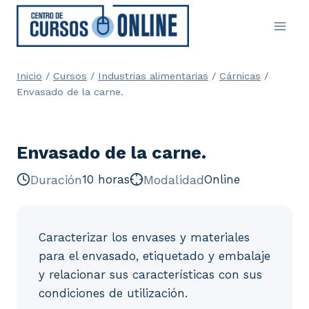
Saltar
al
contenido
Inicio
/
Cursos
/
Industrias alimentarias
/
Cárnicas
/
Envasado de la carne.
Envasado de la carne.
Duración
10 horas
Modalidad
Online
Caracterizar los envases y materiales
para el envasado, etiquetado y embalaje
y relacionar sus características con sus
condiciones de utilización.