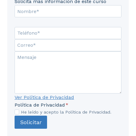
Solicita más información de este curso
UD8. Macros.
8.1. Grabación de macros. Creación de macros.
8.2. Reproducción de macros.
8.3. Eliminación de macros.
8.4. Crear iconos y botones que ejecuten
macros.
8.5. Seguridad de macros.
UD9. Obtención de datos externos.
Ver Política de Privacidad
Política de Privacidad
*
9.1. Desde Access
He leído y acepto la Política de Privacidad.
9.2. Desde texto.
Solicitar
9.3. Otras posibilidades.