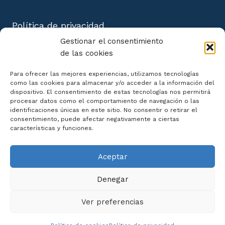
Política de privacidad
Aviso Legal
Gestionar el consentimiento
Política de cookies
de las cookies
Mapa del Sitio
Para ofrecer las mejores experiencias, utilizamos tecnologías
como las cookies para almacenar y/o acceder a la información del
dispositivo. El consentimiento de estas tecnologías nos permitirá
procesar datos como el comportamiento de navegación o las
identificaciones únicas en este sitio. No consentir o retirar el
consentimiento, puede afectar negativamente a ciertas
Declaración de Accesibilidad
características y funciones.
Aceptar
Denegar
Ver preferencias
© 2026 Centro de Cursos Online |
Diseño Web