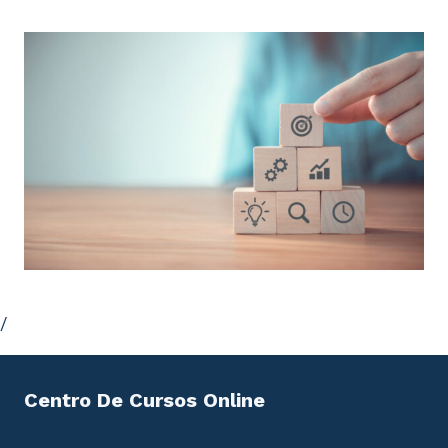
9.4. Conexión con Access: Importación.
Vinculación.
UD10. Rangos.
10.1. Nombres.
10.2. Modificar rangos.
10.3. Quitar duplicados.
UD11. Inserción de objetos.
/
Centro De Cursos Online