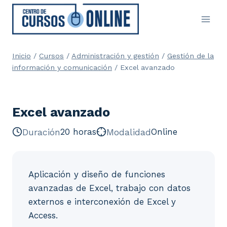
Saltar
al
contenido
Inicio
/
Cursos
/
Administración y gestión
/
Gestión de la
información y comunicación
/
Excel avanzado
Excel avanzado
Duración
20 horas
Modalidad
Online
Aplicación y diseño de funciones
avanzadas de Excel, trabajo con datos
externos e interconexión de Excel y
Access.