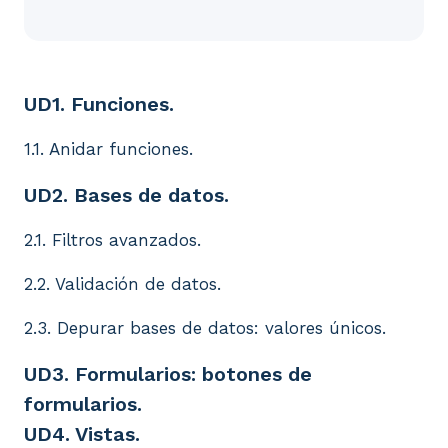
UD1. Funciones. 1.1. Anidar funciones. UD2. Bases de
UD1. Funciones.
1.1. Anidar funciones.
UD2. Bases de datos.
2.1. Filtros avanzados.
2.2. Validación de datos.
2.3. Depurar bases de datos: valores únicos.
UD3. Formularios: botones de
formularios.
UD4. Vistas.