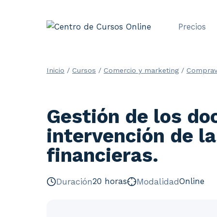
Saltar
al
Precios
contenido
Inicio
/
Cursos
/
Comercio y marketing
/
Comprav
Gestión de los d
intervención de l
financieras.
Duración
20 horas
Modalidad
Online