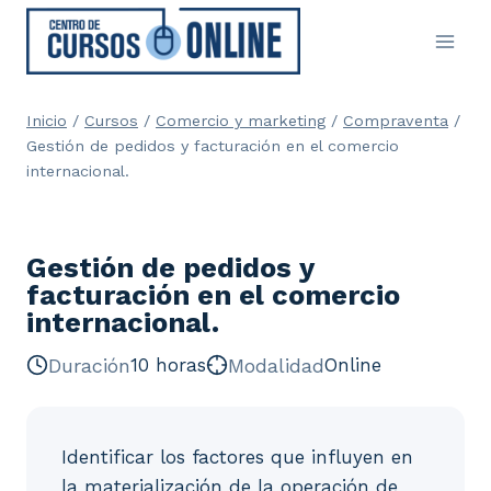
Saltar
al
contenido
Inicio
/
Cursos
/
Comercio y marketing
/
Compraventa
/
Gestión de pedidos y facturación en el comercio
internacional.
Gestión de pedidos y
facturación en el comercio
internacional.
Duración
10 horas
Modalidad
Online
Identificar los factores que influyen en
la materialización de la operación de