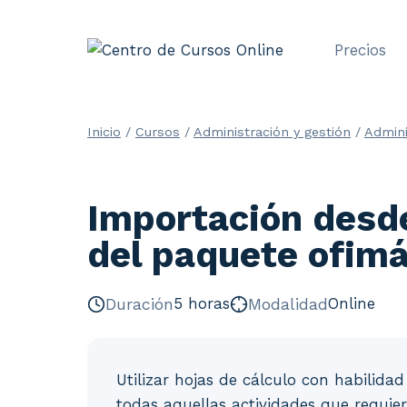
Saltar
al
Precios
contenido
Inicio
/
Cursos
/
Administración y gestión
/
Admini
Importación desde
del paquete ofimá
Duración
5 horas
Modalidad
Online
Utilizar hojas de cálculo con habilidad
todas aquellas actividades que requie