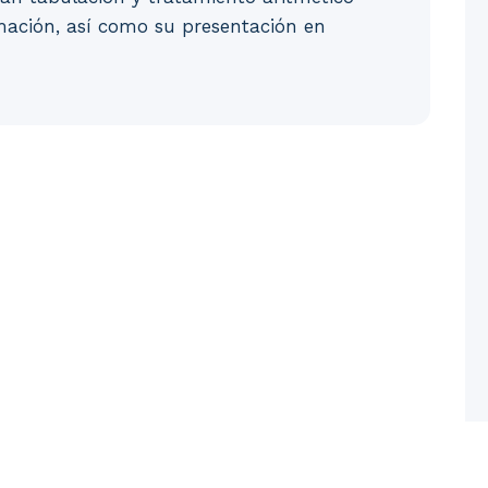
rmación, así como su presentación en
es. 3. Con documentos de texto ... El contenido conti