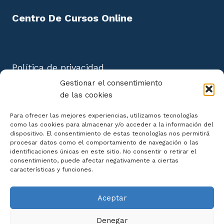
3.9. Lactancia artificial.
Centro De Cursos Online
3.10. Actuaciones post-parto en las hembras.
3.11. Manipulaciones específicas en las crías en
Política de privacidad
lactación.
Aviso Legal
Gestionar el consentimiento
3.12. Descripción de medidas sobre bienestar
Política de cookies
de las cookies
animal en lactación y destete.
Mapa del Sitio
Para ofrecer las mejores experiencias, utilizamos tecnologías
3.13. Criterios para realizar el destete. Manejo.
como las cookies para almacenar y/o acceder a la información del
dispositivo. El consentimiento de estas tecnologías nos permitirá
procesar datos como el comportamiento de navegación o las
3.14. Factores determinantes en el intervalo
identificaciones únicas en este sitio. No consentir o retirar el
destete-cubrición que afectan a la producción.
consentimiento, puede afectar negativamente a ciertas
Declaración de Accesibilidad
características y funciones.
Aceptar
Denegar