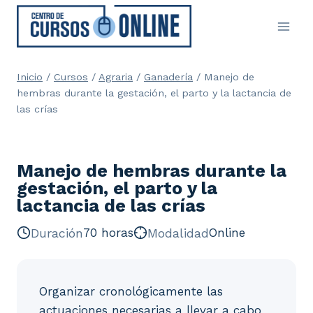
Saltar
al
contenido
Inicio
/
Cursos
/
Agraria
/
Ganadería
/
Manejo de
hembras durante la gestación, el parto y la lactancia de
las crías
Manejo de hembras durante la
gestación, el parto y la
lactancia de las crías
Duración
70 horas
Modalidad
Online
Organizar cronológicamente las
actuaciones necesarias a llevar a cabo