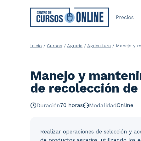
Saltar
al
Precios
contenido
Inicio
/
Cursos
/
Agraria
/
Agricultura
/
Manejo y m
Manejo y manteni
de recolección de
Duración
70 horas
Modalidad
Online
Realizar operaciones de selección y a
de productos agrarios, utilizando los 