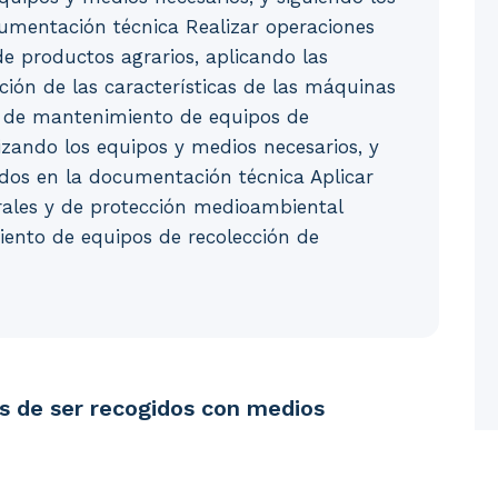
umentación técnica Realizar operaciones
e productos agrarios, aplicando las
ción de las características de las máquinas
es de mantenimiento de equipos de
lizando los equipos y medios necesarios, y
idos en la documentación técnica Aplicar
rales y de protección medioambiental
iento de equipos de recolección de
r recogidos con medios mecánicos. 1.1. Forrajes. 1.2. 
es de ser recogidos con medios