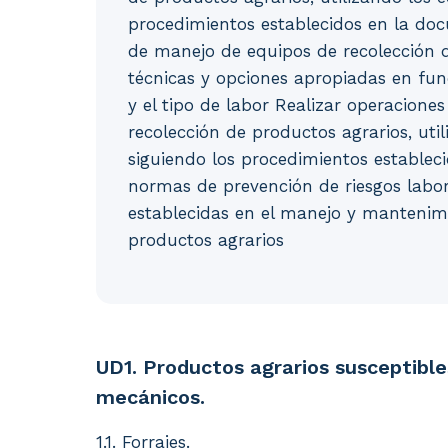
procedimientos establecidos en la doc
de manejo de equipos de recolección d
técnicas y opciones apropiadas en fun
y el tipo de labor Realizar operacion
recolección de productos agrarios, uti
siguiendo los procedimientos establec
normas de prevención de riesgos labo
establecidas en el manejo y mantenim
productos agrarios
UD1. Productos agrarios susceptibles de se
UD1. Productos agrarios susceptibl
mecánicos.
1.1. Forrajes.