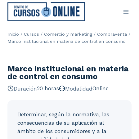
Saltar
al
contenido
Inicio
/
Cursos
/
Comercio y marketing
/
Compraventa
/
Marco institucional en materia de control en consumo
Marco institucional en materia
de control en consumo
Duración
20 horas
Modalidad
Online
Determinar, según la normativa, las
consecuencias de su aplicación al
ámbito de los consumidores y a la