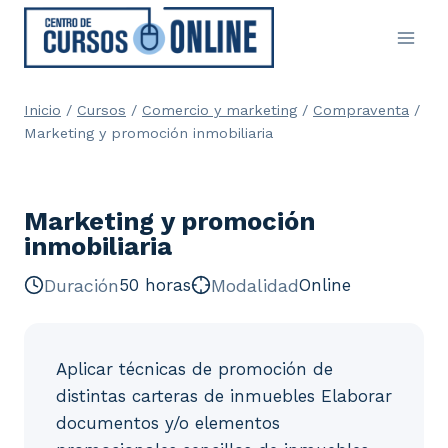
Saltar
al
contenido
Inicio
/
Cursos
/
Comercio y marketing
/
Compraventa
/
Marketing y promoción inmobiliaria
Marketing y promoción
inmobiliaria
Duración
50 horas
Modalidad
Online
Aplicar técnicas de promoción de
distintas carteras de inmuebles Elaborar
documentos y/o elementos