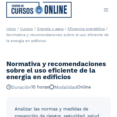
Saltar
al
contenido
Inicio
/
Cursos
/
Energía y agua
/
Eficiencia energética
/
Normativa y recomendaciones sobre el uso eficiente de
la energía en edificios
Normativa y recomendaciones
sobre el uso eficiente de la
energía en edificios
Duración
10 horas
Modalidad
Online
Analizar las normas y medidas de
prevención de riesgos, seguridad, salud