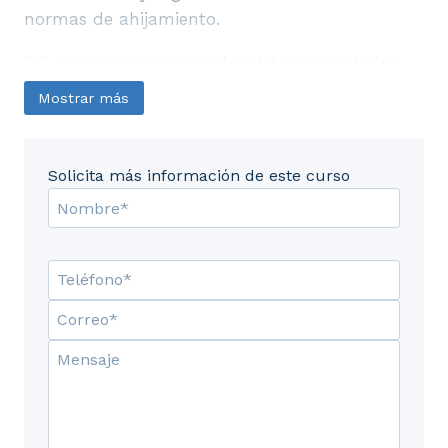
normas de ahijamiento.
2.3. Operaciones especiales del manejo de las
crías.
Mostrar más
2.4. Manejo del destete.
Solicita más información de este curso
2.5. Enfermedades comunes de la crías.
UD3. El Ciclo Reproductivo de los
Sementales.
3.1. Nociones básicas del aparato reproductor
masculino.
3.2. Cuidados básicos de los sementales.
UD4. Operaciones Rutinarias.