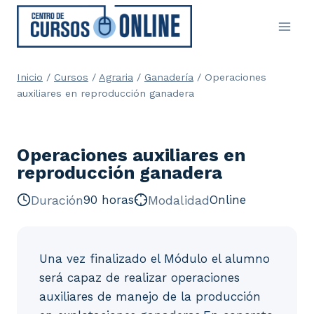
Saltar
al
contenido
Inicio
/
Cursos
/
Agraria
/
Ganadería
/
Operaciones
auxiliares en reproducción ganadera
Operaciones auxiliares en
reproducción ganadera
Duración
90 horas
Modalidad
Online
Una vez finalizado el Módulo el alumno
será capaz de realizar operaciones
auxiliares de manejo de la producción