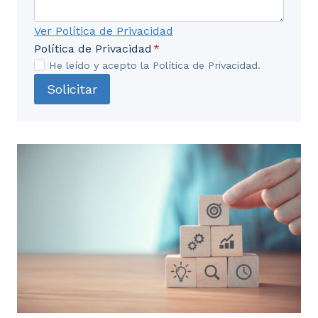
4.1. En animales de reposición reproductores y
sus crías.
Ver Política de Privacidad
Política de Privacidad
*
4.2. Inmovilización animal.
He leído y acepto la Política de Privacidad.
Solicitar
4.3. Código de buenas prácticas de manejo en
reproducción animal.
4.4. Nociones básicas sobra alimentación de
animales.
UD5. Normativa Básica Vigente.
5.1. Normativa de prevención de riesgos
laborales.
5.2. Normativa sobre bienestar animal.