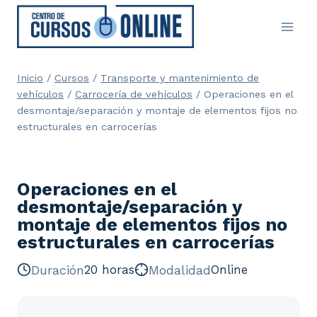
Saltar
al
contenido
Inicio
/
Cursos
/
Transporte y mantenimiento de
vehículos
/
Carrocería de vehículos
/
Operaciones en el
desmontaje/separación y montaje de elementos fijos no
estructurales en carrocerías
Operaciones en el
desmontaje/separación y
montaje de elementos fijos no
estructurales en carrocerías
Duración
20 horas
Modalidad
Online