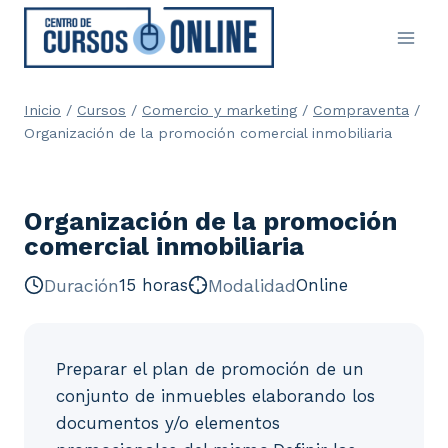
Saltar
al
contenido
Inicio
/
Cursos
/
Comercio y marketing
/
Compraventa
/
Organización de la promoción comercial inmobiliaria
Organización de la promoción
comercial inmobiliaria
Duración
15 horas
Modalidad
Online
Preparar el plan de promoción de un
conjunto de inmuebles elaborando los
documentos y/o elementos