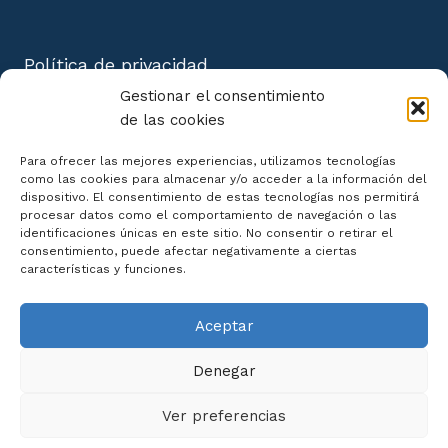
Política de privacidad
Aviso Legal
Gestionar el consentimiento
Política de cookies
de las cookies
Mapa del Sitio
Para ofrecer las mejores experiencias, utilizamos tecnologías
como las cookies para almacenar y/o acceder a la información del
dispositivo. El consentimiento de estas tecnologías nos permitirá
procesar datos como el comportamiento de navegación o las
identificaciones únicas en este sitio. No consentir o retirar el
consentimiento, puede afectar negativamente a ciertas
Declaración de Accesibilidad
características y funciones.
Aceptar
Denegar
Ver preferencias
© 2026 Centro de Cursos Online |
Diseño Web