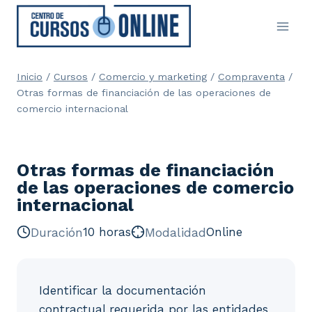
Saltar
al
contenido
Inicio
/
Cursos
/
Comercio y marketing
/
Compraventa
/
Otras formas de financiación de las operaciones de
comercio internacional
Otras formas de financiación
de las operaciones de comercio
internacional
Duración
10 horas
Modalidad
Online
Identificar la documentación
contractual requerida por las entidades