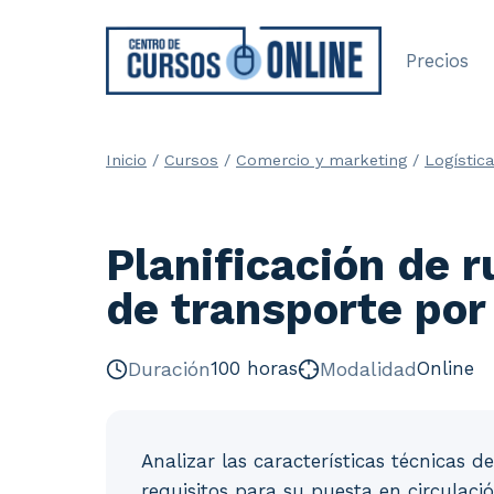
Saltar
al
Precios
contenido
Inicio
/
Cursos
/
Comercio y marketing
/
Logístic
Planificación de 
de transporte por
Duración
100 horas
Modalidad
Online
Analizar las características técnicas de
requisitos para su puesta en circulaci