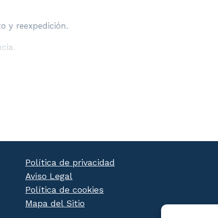
o y reexpedición.
cia.
ia.
 cargas completas.
cargas.
perativa de tráfico.
Política de privacidad
Aviso Legal
de la carga de trabajos a realizar.
Política de cookies
y conductores.
Mapa del Sitio