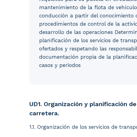
mantenimiento de la flota de vehículos
conducción a partir del conocimiento de
procedimientos de control de la activid
desarrollo de las operaciones Determin
planificación de los servicios de transp
ofertados y respetando las responsabi
documentación propia de la planificaci
casos y periodos
UD1. Organización y planificación de los se
UD1. Organización y planificación de
carretera.
1.1. Organización de los servicios de transp