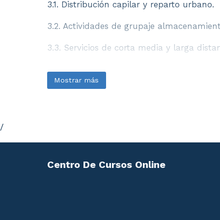
3.1. Distribución capilar y reparto urbano.
3.2. Actividades de grupaje almacenamient
3.3. Servicios de corta media y larga distan
3.4. Planificación de rutas de larga distanc
Mostrar más
3.5. Circuitos técnicos de transporte.
3.6. Programación horaria de servicios de
/
3.7. Conexión y centros de distribución de 
UD4. Documentos de gestión de la o
Centro De Cursos Online
4.1. Libro de cargas pendientes y registros 
4.2. Parte de disponibilidad de vehículos 