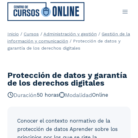
Saltar
al
contenido
Inicio
/
Cursos
/
Administración y gestión
/
Gestión de la
información y comunicación
/
Protección de datos y
garantía de los derechos digitales
Protección de datos y garantía
de los derechos digitales
Duración
50 horas
Modalidad
Online
Conocer el contexto normativo de la
protección de datos Aprender sobre los
principios por los que se rige la