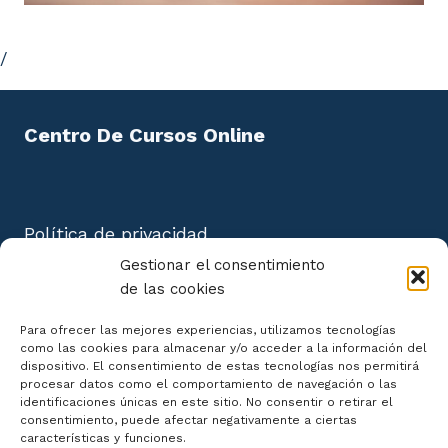
3.2.7. Derechos de las personas fallecidas
/
3.3. Notificación del ejercicio de los derechos
3.4. tratamientos específicos
Centro De Cursos Online
3.4.1. Empresas y profesionales
3.4.2. Sistemas de información crediticia
Política de privacidad
3.4.3. Operaciones mercantiles
Aviso Legal
Gestionar el consentimiento
3.4.4. Videovigilancia
Política de cookies
de las cookies
Mapa del Sitio
3.4.5. Tratamientos de datos de salud
Para ofrecer las mejores experiencias, utilizamos tecnologías
como las cookies para almacenar y/o acceder a la información del
dispositivo. El consentimiento de estas tecnologías nos permitirá
3.4.6. Sistemas de exclusión publicitaria
procesar datos como el comportamiento de navegación o las
identificaciones únicas en este sitio. No consentir o retirar el
3.4.7. Sistemas de información de denuncias
consentimiento, puede afectar negativamente a ciertas
Declaración de Accesibilidad
características y funciones.
internas