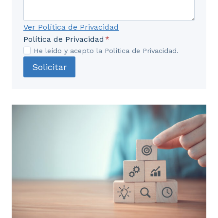
UD3. Derechos de las personas y
Ver Política de Privacidad
tratamientos específicos
Política de Privacidad
*
He leído y acepto la Política de Privacidad.
3.1. Transparencia e información
Solicitar
3.2. Ejercicio de los derechos
3.2.1. Derecho de acceso
3.2.2. Derecho de rectificación
3.2.3. Derecho de supresión u olvido
3.2.4. Derecho a la limitación del tratamiento
3.2.5. Derecho a la portabilidad
3.2.6. Derecho de oposición