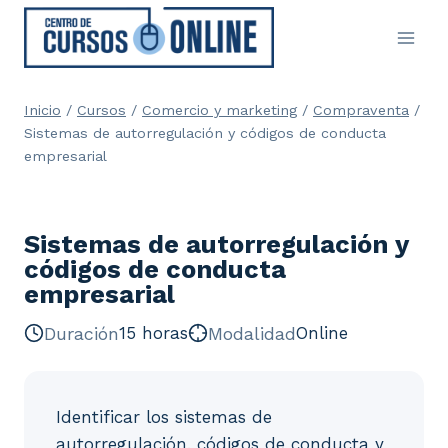
Saltar
al
contenido
Inicio
/
Cursos
/
Comercio y marketing
/
Compraventa
/
Sistemas de autorregulación y códigos de conducta
empresarial
Sistemas de autorregulación y
códigos de conducta
empresarial
Duración
15 horas
Modalidad
Online
Identificar los sistemas de
autorregulación, códigos de conducta y