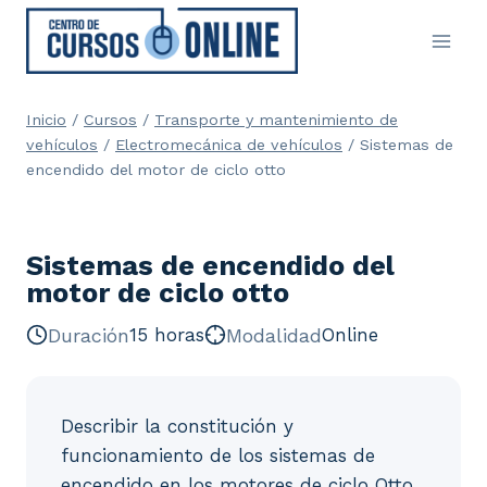
Saltar
al
contenido
Inicio
/
Cursos
/
Transporte y mantenimiento de
vehículos
/
Electromecánica de vehículos
/
Sistemas de
encendido del motor de ciclo otto
Sistemas de encendido del
motor de ciclo otto
Duración
15 horas
Modalidad
Online
Describir la constitución y
funcionamiento de los sistemas de
encendido en los motores de ciclo Otto